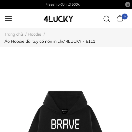
Freeship đơn từ 500k
0
Trang chủ
/
Hoodie
/
Áo Hoodie dài tay có nón in chữ 4LUCKY - 6111