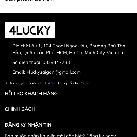
0829447733
Sản phẩm bị lỗi từ nhà sản xuất
Giao nhầm hàng, nhầm sản phẩm
Hư hỏng trong quá trình vận chuyển
Địa chỉ:
Lầu 1, 124 Thoại Ngọc Hầu, Phường Phú Thọ
Hòa, Quận Tân Phú, HCM, Ho Chi Minh City, Vietnam
Số điện thoại:
0829447733
Email:
4luckysaigon@gmail.com
30.000 VNĐ
© Bản quyền thuộc về
EGANY
| Cung cấp bởi
Sapo
HỖ TRỢ KHÁCH HÀNG
CHÍNH SÁCH
ĐĂNG KÝ NHẬN TIN
Bạn muốn nhận khuyến mãi đặc biệt? Đăng ký ngay.