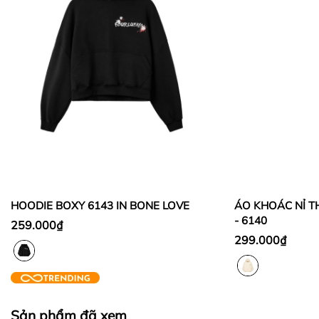
Thời gian đổi hàng trong vòng từ
30 ngày
kể từ
ngày nhận hàng.
Thời gian được tính từ thời điểm xuất hóa đơn.
Sản phẩm chưa qua sử dụng, không bị dơ bẩn, còn
nguyên tem mác, hộp / bao bì sản phẩm đi kèm
(nếu có).
Sản phẩm được chọn để đổi phải có
giá trị cao hơn
hoặc bằng
sản phẩm đổi.
Không hoàn lại tiền thừa
trong trường hợp sản
phẩm được chọn để đổi có giá trị thấp hơn sản
HOODIE BOXY 6143 IN BONE LOVE
ÁO KHOÁC NỈ T
phẩm đổi.
- 6140
259.000₫
Lưu ý:
299.000₫
Sản phẩm đã xem