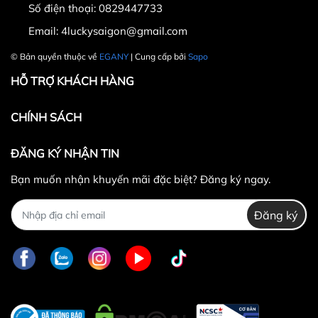
Số điện thoại:
0829447733
Email:
4luckysaigon@gmail.com
© Bản quyền thuộc về
EGANY
| Cung cấp bởi
Sapo
HỖ TRỢ KHÁCH HÀNG
CHÍNH SÁCH
ĐĂNG KÝ NHẬN TIN
Bạn muốn nhận khuyến mãi đặc biệt? Đăng ký ngay.
Đăng ký