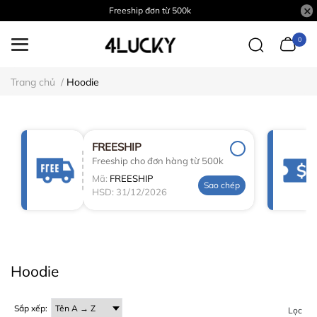
Freeship đơn từ 500k
0
Trang chủ
/
Hoodie
FREESHIP
Freeship cho đơn hàng từ 500k
Mã:
FREESHIP
Sao chép
HSD: 31/12/2026
Hoodie
Sắp xếp:
Lọc