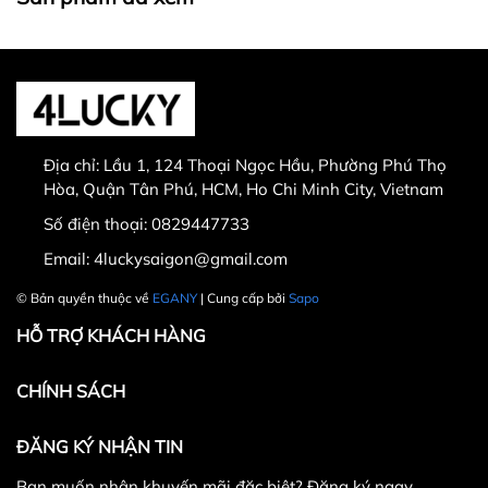
Địa chỉ:
Lầu 1, 124 Thoại Ngọc Hầu, Phường Phú Thọ
Hòa, Quận Tân Phú, HCM, Ho Chi Minh City, Vietnam
Số điện thoại:
0829447733
Email:
4luckysaigon@gmail.com
© Bản quyền thuộc về
EGANY
| Cung cấp bởi
Sapo
HỖ TRỢ KHÁCH HÀNG
CHÍNH SÁCH
ĐĂNG KÝ NHẬN TIN
Bạn muốn nhận khuyến mãi đặc biệt? Đăng ký ngay.