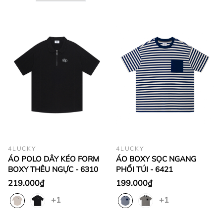
4LUCKY
4LUCKY
ÁO POLO DÂY KÉO FORM
ÁO BOXY SỌC NGANG
BOXY THÊU NGỰC - 6310
PHỐI TÚI - 6421
219.000₫
199.000₫
+1
+1