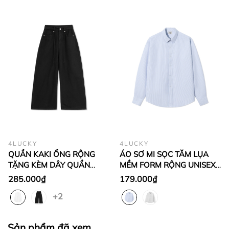
4LUCKY
4LUCKY
QUẦN KAKI ỐNG RỘNG
ÁO SƠ MI SỌC TĂM LỤA
TẶNG KÈM DÂY QUẦN
MỀM FORM RỘNG UNISEX -
UNISEX - 6221
6813
285.000₫
179.000₫
+2
Sản phẩm đã xem