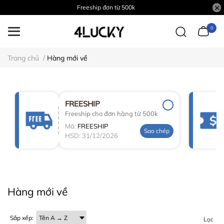
Freeship đơn từ 500k
0
Trang chủ
/
Hàng mới về
FREESHIP
Freeship cho đơn hàng từ 500k
Mã:
FREESHIP
Sao chép
HSD: 31/12/2026
Hàng mới về
Sắp xếp:
Lọc