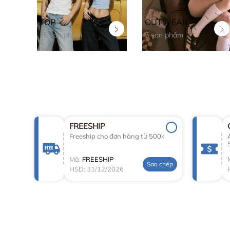
TOP
OUTWEAR
26 sản phẩm
5 sản phẩm
FREESHIP
Freeship cho đơn hàng từ 500k
Mã:
FREESHIP
Sao chép
HSD: 31/12/2026