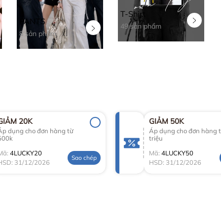
T-Shirt
PANTS
49 sản phẩm
8 sản phẩm
GIẢM 20K
GIẢM 50K
Áp dụng cho đơn hàng từ
Áp dụng cho đơn hàng t
500k
triệu
Mã:
4LUCKY20
Mã:
4LUCKY50
Sao chép
HSD: 31/12/2026
HSD: 31/12/2026