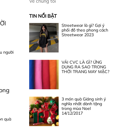
Về chúng tôi
TIN NỔI BẬT
ỜI
Streetwear là gì? Gợi ý
phối đồ theo phong cách
Streetwear 2023
u người
VẢI CVC LÀ GÌ? ỨNG
DỤNG RA SAO TRONG
THỜI TRANG MAY MẶC?
rong
3 món quà Giáng sinh ý
nghĩa nhất dành tặng
trong mùa Noel
14/12/2017
ón quà