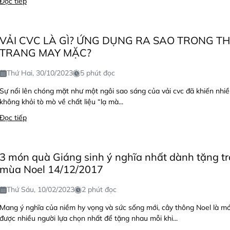
Đọc tiếp
VẢI CVC LÀ GÌ? ỨNG DỤNG RA SAO TRONG TH
TRANG MAY MẶC?
Thứ Hai, 30/10/2023
5 phút đọc
Sự nổi lên chóng mặt như một ngôi sao sáng của vải cvc đã khiến nhiề
không khỏi tò mò về chất liệu “lạ mà...
Đọc tiếp
3 món quà Giáng sinh ý nghĩa nhất dành tặng t
mùa Noel 14/12/2017
Thứ Sáu, 10/02/2023
2 phút đọc
Mang ý nghĩa của niềm hy vọng và sức sống mới, cây thông Noel là m
được nhiều người lựa chọn nhất để tặng nhau mỗi khi...