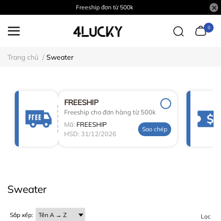
Freeship đơn từ 500k
0
Trang chủ
/
Sweater
FREESHIP
Freeship cho đơn hàng từ 500k
Mã:
FREESHIP
Sao chép
HSD: 31/12/2026
Sweater
Sắp xếp:
Lọc