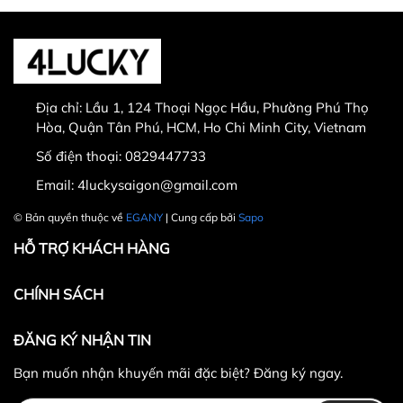
Thời gian đổi hàng trong vòng từ
30 ngày
kể từ
ngày nhận hàng.
Địa chỉ:
Lầu 1, 124 Thoại Ngọc Hầu, Phường Phú Thọ
Thời gian được tính từ thời điểm xuất hóa đơn.
Hòa, Quận Tân Phú, HCM, Ho Chi Minh City, Vietnam
Sản phẩm chưa qua sử dụng, không bị dơ bẩn, còn
Số điện thoại:
0829447733
nguyên tem mác, hộp / bao bì sản phẩm đi kèm
Email:
4luckysaigon@gmail.com
(nếu có).
Sản phẩm được chọn để đổi phải có
giá trị cao hơn
© Bản quyền thuộc về
EGANY
| Cung cấp bởi
Sapo
hoặc bằng
sản phẩm đổi.
HỖ TRỢ KHÁCH HÀNG
Không hoàn lại tiền thừa
trong trường hợp sản
phẩm được chọn để đổi có giá trị thấp hơn sản
CHÍNH SÁCH
phẩm đổi.
Lưu ý:
ĐĂNG KÝ NHẬN TIN
Bạn muốn nhận khuyến mãi đặc biệt? Đăng ký ngay.