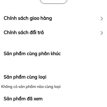
Chính sách giao hàng
Chính sách đổi trả
Sản phẩm cùng phân khúc
Ra đời với mong muốn mang đến cho khách hàng những
Sản phẩm cùng loại
trải nghiệm mua sắm tốt nhất, các sản phẩm của
4lucky
khi gửi đến khách hàng luôn được đảm bảo là
Không có sản phẩm nào cùng loại
hàng nguyên mới, chất lượng, đúng với thông tin mô tả
Giao nhận hàng hóa - Kiểm hàng trước khi thanh toán:
và hình ảnh trên website.
Sản phẩm đã xem