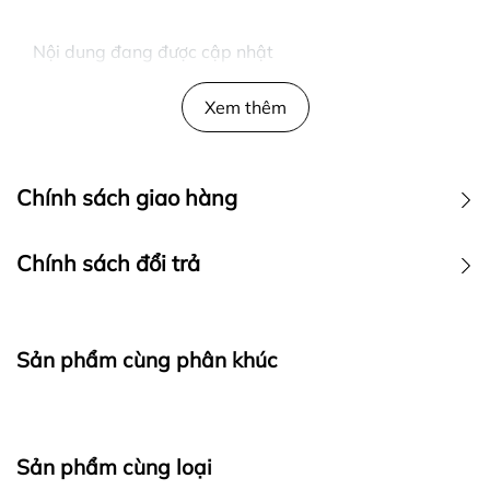
Nội dung đang được cập nhật
Xem thêm
Chính sách giao hàng
Chính sách đổi trả
Sản phẩm cùng phân khúc
Ra đời với mong muốn mang đến cho khách hàng những
Sản phẩm cùng loại
trải nghiệm mua sắm tốt nhất, các sản phẩm của