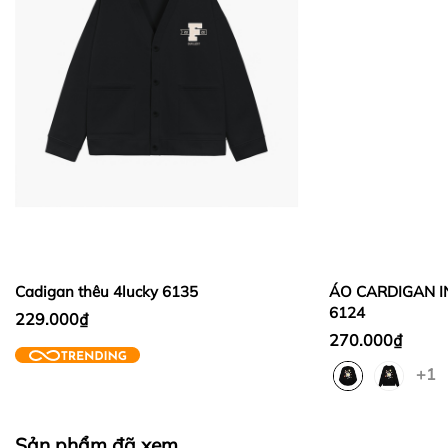
- Các sản phẩm đã mua chỉ được đổi trong các
trường hợp sau:
Thời gian đổi hàng trong vòng từ
30 ngày
kể từ
1. Sản phẩm lỗi do phía nhà sản xuất hoặc giao sai
ngày nhận hàng.
hàng hoá mẫu mã đã đặt.
Thời gian được tính từ thời điểm xuất hóa đơn.
2. Đối với khách hàng đặt nhầm size, được đổi size
Sản phẩm chưa qua sử dụng, không bị dơ bẩn, còn
và không đổi mẫu (Khách hàng vui lòng chịu phí vận
nguyên tem mác, hộp / bao bì sản phẩm đi kèm
chuyển 2 chiều )
(nếu có).
Sản phẩm được chọn để đổi phải có
giá trị cao hơn
3. Khách hàng vui lòng cung cấp video xác minh
hoặc bằng
sản phẩm đổi.
trong lúc mở hàng và kiểm tra hàng hoá để chứng
Không hoàn lại tiền thừa
trong trường hợp sản
minh sự thiếu xót trên.
phẩm được chọn để đổi có giá trị thấp hơn sản
Cadigan thêu 4lucky 6135
ÁO CARDIGAN IN HOA
phẩm đổi.
4. Tình trạng hàng hoá phải còn nguyên vẹn,
6124
229.000₫
nguyên tag, chưa qua sử dụng, có hoá đơn.
Lưu ý:
270.000₫
5. Thời gian: 3 ngày kể từ ngày nhận sản phẩm (Quá
+1
thời gian trên cửa hàng xin phép không giải quyết
khiếu nại)
Sản phẩm đã xem