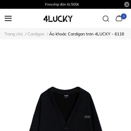
Freeship đơn từ 500k
0
Trang chủ
/
Cardigan
/
Áo khoác Cardigan trơn 4LUCKY - 6118