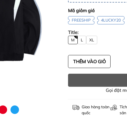
Mã giảm giá
FREESHIP
4LUCKY20
Title:
M
L
XL
THÊM VÀO GIỎ
Gọi đặt 
Giao hàng toàn
Tích
quốc
sản