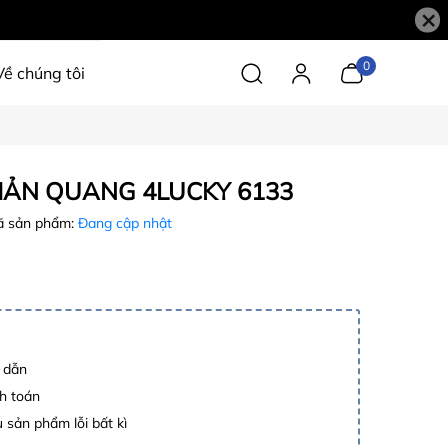
×
0
Về chúng tôi
ẢN QUANG 4LUCKY 6133
 sản phẩm:
Đang cập nhật
p dẫn
h toán
 sản phẩm lỗi bất kì