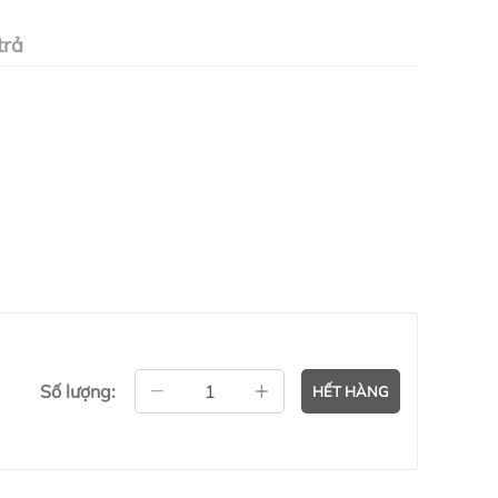
trả
Số lượng:
HẾT HÀNG