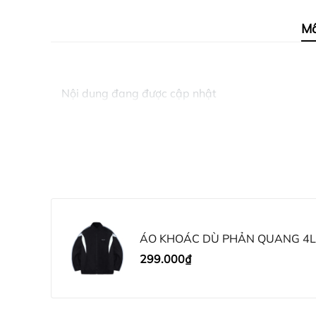
Mô
Nội dung đang được cập nhật
ÁO KHOÁC DÙ PHẢN QUANG 4L
299.000₫