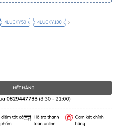
4LUCKY50
4LUCKY100
HẾT HÀNG
mua
0829447733
(8:30 - 21:00)
 điểm tất cả
Hỗ trợ thanh
Cam kết chính
 phẩm
toán online
hãng