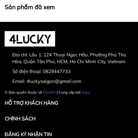
và hình ảnh trên website.
Sản phẩm đã xem
Thời gian đổi hàng trong vòng từ
30 ngày
kể từ
ngày nhận hàng.
Địa chỉ:
Lầu 1, 124 Thoại Ngọc Hầu, Phường Phú Thọ
Thời gian được tính từ thời điểm xuất hóa đơn.
Hòa, Quận Tân Phú, HCM, Ho Chi Minh City, Vietnam
Sản phẩm chưa qua sử dụng, không bị dơ bẩn, còn
Số điện thoại:
0829447733
nguyên tem mác, hộp / bao bì sản phẩm đi kèm
Email:
4luckysaigon@gmail.com
(nếu có).
Sản phẩm được chọn để đổi phải có
giá trị cao hơn
© Bản quyền thuộc về
EGANY
| Cung cấp bởi
Sapo
hoặc bằng
sản phẩm đổi.
HỖ TRỢ KHÁCH HÀNG
Không hoàn lại tiền thừa
trong trường hợp sản
phẩm được chọn để đổi có giá trị thấp hơn sản
CHÍNH SÁCH
phẩm đổi.
Lưu ý:
ĐĂNG KÝ NHẬN TIN