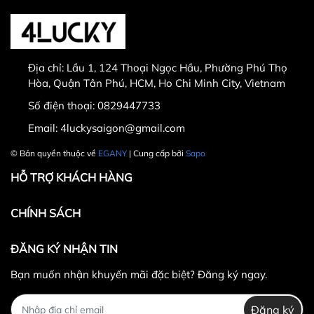
Thời gian đổi hàng trong vòng từ
30 ngày
kể từ
ngày nhận hàng.
Địa chỉ:
Lầu 1, 124 Thoại Ngọc Hầu, Phường Phú Thọ
Thời gian được tính từ thời điểm xuất hóa đơn.
Hòa, Quận Tân Phú, HCM, Ho Chi Minh City, Vietnam
Sản phẩm chưa qua sử dụng, không bị dơ bẩn, còn
Số điện thoại:
0829447733
nguyên tem mác, hộp / bao bì sản phẩm đi kèm
Email:
4luckysaigon@gmail.com
(nếu có).
Sản phẩm được chọn để đổi phải có
giá trị cao hơn
© Bản quyền thuộc về
EGANY
| Cung cấp bởi
Sapo
hoặc bằng
sản phẩm đổi.
HỖ TRỢ KHÁCH HÀNG
Không hoàn lại tiền thừa
trong trường hợp sản
phẩm được chọn để đổi có giá trị thấp hơn sản
CHÍNH SÁCH
phẩm đổi.
Lưu ý:
ĐĂNG KÝ NHẬN TIN
Bạn muốn nhận khuyến mãi đặc biệt? Đăng ký ngay.
Đăng ký