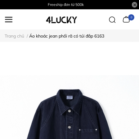
Freeship đơn từ 500k
0
Trang chủ
/
Áo khoác jean phối rã có túi đắp 6163