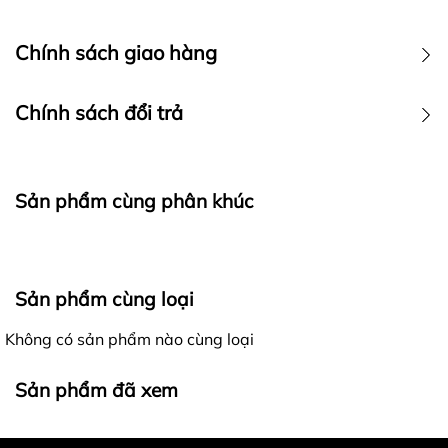
Chính sách giao hàng
Chính sách đổi trả
Sản phẩm cùng phân khúc
Ra đời với mong muốn mang đến cho khách hàng những
Sản phẩm cùng loại
trải nghiệm mua sắm tốt nhất, các sản phẩm của
4lucky
khi gửi đến khách hàng luôn được đảm bảo là
Không có sản phẩm nào cùng loại
hàng nguyên mới, chất lượng, đúng với thông tin mô tả
Giao nhận hàng hóa - Kiểm hàng trước khi thanh toán:
và hình ảnh trên website.
Sản phẩm đã xem