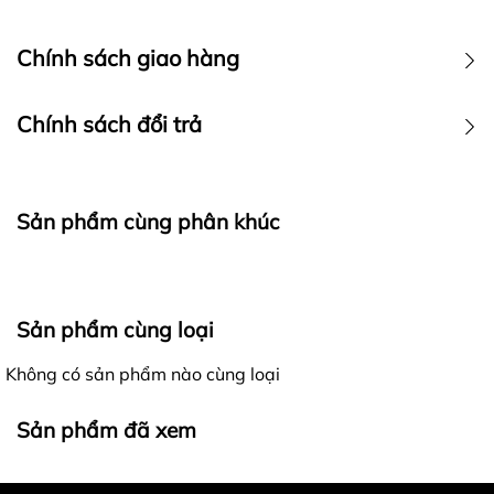
Chính sách giao hàng
Chính sách đổi trả
Sản phẩm cùng phân khúc
Ra đời với mong muốn mang đến cho khách hàng những
Sản phẩm cùng loại
trải nghiệm mua sắm tốt nhất, các sản phẩm của
4lucky
khi gửi đến khách hàng luôn được đảm bảo là
Không có sản phẩm nào cùng loại
hàng nguyên mới, chất lượng, đúng với thông tin mô tả
Giao nhận hàng hóa - Kiểm hàng trước khi thanh toán:
và hình ảnh trên website.
Sản phẩm đã xem