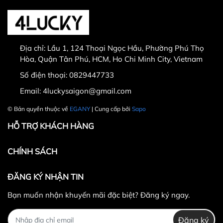
Thời gian đổi hàng trong vòng từ
30 ngày
kể từ
ngày nhận hàng.
Địa chỉ:
Lầu 1, 124 Thoại Ngọc Hầu, Phường Phú Thọ
Thời gian được tính từ thời điểm xuất hóa đơn.
Hòa, Quận Tân Phú, HCM, Ho Chi Minh City, Vietnam
Sản phẩm chưa qua sử dụng, không bị dơ bẩn, còn
Số điện thoại:
0829447733
nguyên tem mác, hộp / bao bì sản phẩm đi kèm
Email:
4luckysaigon@gmail.com
(nếu có).
Sản phẩm được chọn để đổi phải có
giá trị cao hơn
© Bản quyền thuộc về
EGANY
| Cung cấp bởi
Sapo
hoặc bằng
sản phẩm đổi.
HỖ TRỢ KHÁCH HÀNG
Không hoàn lại tiền thừa
trong trường hợp sản
phẩm được chọn để đổi có giá trị thấp hơn sản
CHÍNH SÁCH
phẩm đổi.
Lưu ý:
ĐĂNG KÝ NHẬN TIN
Bạn muốn nhận khuyến mãi đặc biệt? Đăng ký ngay.
Đăng ký