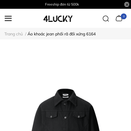
Freeship đơn từ 500k
0
Trang chủ
/
Áo khoác jean phối rã đối xứng 6164