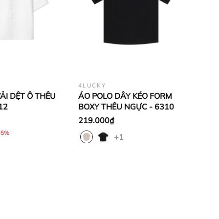
4LUCKY
VẢI DỆT Ô THÊU
ÁO POLO DÂY KÉO FORM
12
BOXY THÊU NGỰC - 6310
219.000₫
35%
+1