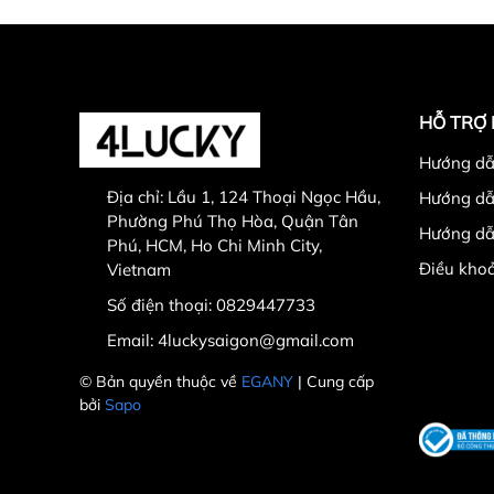
HỖ TRỢ
Hướng dẫ
Địa chỉ:
Lầu 1, 124 Thoại Ngọc Hầu,
Hướng dẫ
Phường Phú Thọ Hòa, Quận Tân
Hướng dẫ
Phú, HCM, Ho Chi Minh City,
Điều khoả
Vietnam
Số điện thoại:
0829447733
Email:
4luckysaigon@gmail.com
© Bản quyền thuộc về
EGANY
| Cung cấp
bởi
Sapo