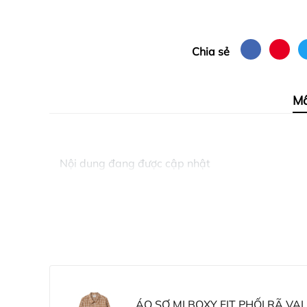
Chia sẻ
Mô
Nội dung đang được cập nhật
ÁO SƠ MI BOXY FIT PHỐI RÃ VAI