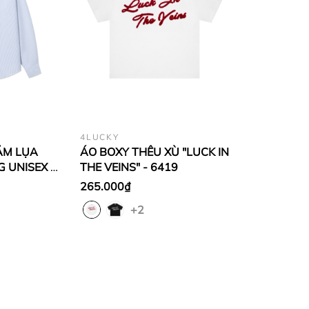
4LUCKY
ĂM LỤA
ÁO BOXY THÊU XÙ "LUCK IN
 UNISEX -
THE VEINS" - 6419
265.000₫
+2