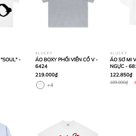
4LUCKY
4LUCKY
"SOUL" -
ÁO BOXY PHỐI VIỀN CỔ V -
ÁO SƠ MI 
6424
NGỰC - 68
219.000₫
122.850₫
189.000₫
-
+4