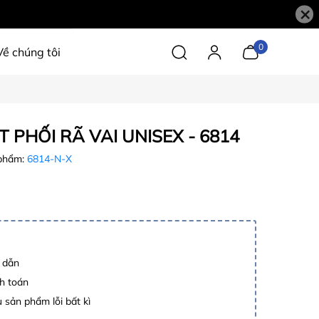
×
0
Về chúng tôi
T PHỐI RÃ VAI UNISEX - 6814
phẩm:
6814-N-X
p dẫn
h toán
 sản phẩm lỗi bất kì