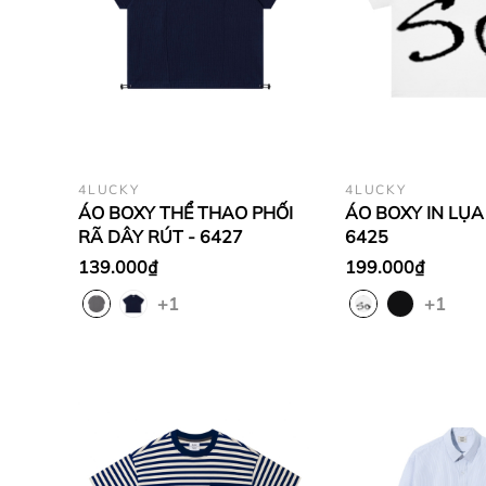
4LUCKY
4LUCKY
ÁO BOXY THỂ THAO PHỐI
ÁO BOXY IN LỤA 
RÃ DÂY RÚT - 6427
6425
139.000₫
199.000₫
+1
+1