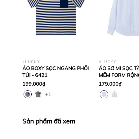
4LUCKY
4LUCKY
ÁO BOXY SỌC NGANG PHỐI
ÁO SƠ MI SỌC T
TÚI - 6421
MỀM FORM RỘNG
6813
199.000₫
179.000₫
+1
Sản phẩm đã xem