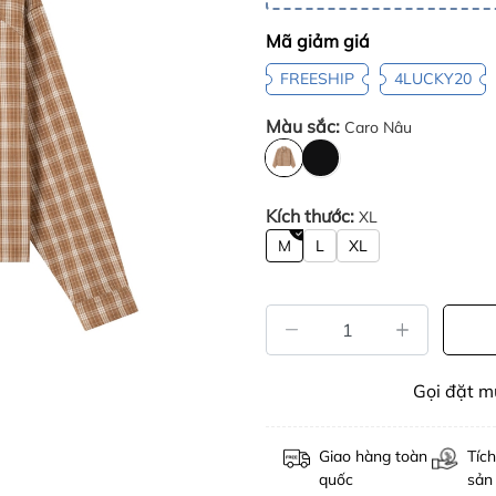
Mã giảm giá
FREESHIP
4LUCKY20
Màu sắc:
Caro Nâu
Kích thước:
XL
M
L
XL
Gọi đặt 
Giao hàng toàn
Tích
quốc
sản