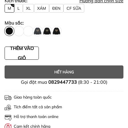
Kích thước:
Hướng dẫn chọn size
M
L
XL
XÁM
ĐEN
CF SỮA
Màu sắc:
THÊM VÀO
GIỎ
HẾT HÀNG
Gọi đặt mua
0829447733
(8:30 - 21:00)
Giao hàng toàn quốc
Tích điểm tất cả sản phẩm
Hỗ trợ thanh toán online
Cam kết chính hãng