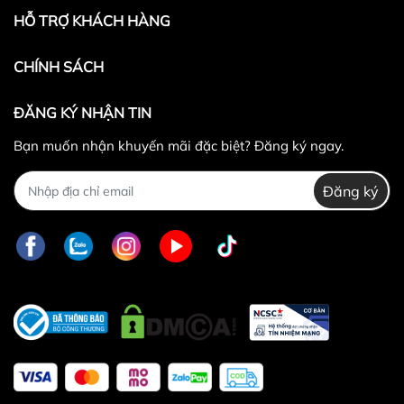
hoặc bằng
sản phẩm đổi.
HỖ TRỢ KHÁCH HÀNG
Không hoàn lại tiền thừa
trong trường hợp sản
phẩm được chọn để đổi có giá trị thấp hơn sản
CHÍNH SÁCH
phẩm đổi.
Lưu ý:
ĐĂNG KÝ NHẬN TIN
Bạn muốn nhận khuyến mãi đặc biệt? Đăng ký ngay.
Đăng ký
0829447733
Sản phẩm bị lỗi từ nhà sản xuất
Giao nhầm hàng, nhầm sản phẩm
Hư hỏng trong quá trình vận chuyển