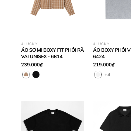
4LUCKY
4LUCKY
ÁO SƠ MI BOXY FIT PHỐI RÃ
ÁO BOXY PHỐI VI
VAI UNISEX - 6814
6424
239.000₫
219.000₫
+4