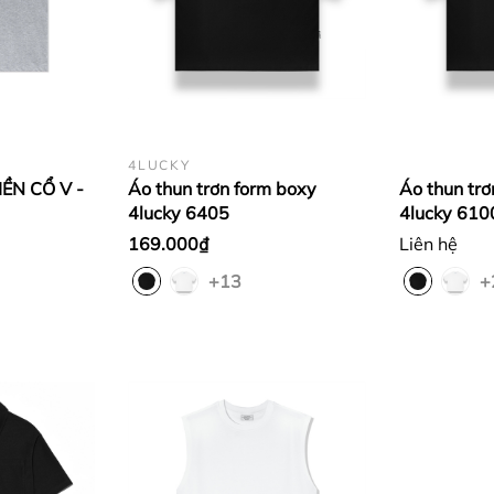
4LUCKY
ỀN CỔ V -
Áo thun trơn form boxy
Áo thun trơ
4lucky 6405
4lucky 610
169.000₫
Liên hệ
+13
+