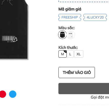
Mã giảm giá
FREESHIP
4LUCKY20
Màu sắc:
Kích thước:
M
L
XL
THÊM VÀO GIỎ
Gọi đặt 