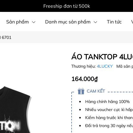
Freeship đơn từ 500k
Sản phẩm
Danh mục sản phẩm
Tin tức
 6701
ÁO TANKTOP 4LU
Thương hiệu:
4LUCKY
Mã sản 
164.000₫
CAM KẾT
Hàng chính hãng 100%
Nhiều voucher cực kì hấ
Kiểm hàng trước khi than
Đổi trả trong 30 ngày nếu