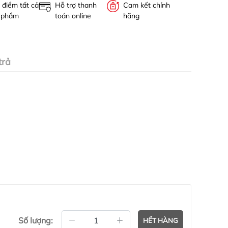
 điểm tất cả
Hỗ trợ thanh
Cam kết chính
 phẩm
toán online
hãng
trả
Số lượng:
HẾT HÀNG