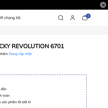
×
0
Về chúng tôi
CKY REVOLUTION 6701
phẩm:
Đang cập nhật
p dẫn
h toán
 sản phẩm lỗi bất kì