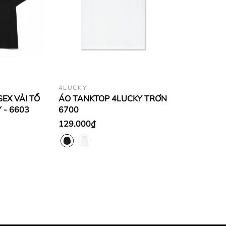
4LUCKY
EX VẢI TỔ
ÁO TANKTOP 4LUCKY TRƠN
 - 6603
6700
129.000₫