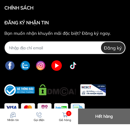
phẩm được chọn để đổi có giá trị thấp hơn sản
CHÍNH SÁCH
phẩm đổi.
Lưu ý:
ĐĂNG KÝ NHẬN TIN
Bạn muốn nhận khuyến mãi đặc biệt? Đăng ký ngay.
Đăng ký
0829447733
Sản phẩm bị lỗi từ nhà sản xuất
Giao nhầm hàng, nhầm sản phẩm
Hư hỏng trong quá trình vận chuyển
0
Hết hàng
Nhắn tin
Gọi điện
Giỏ hàng
30.000 VNĐ