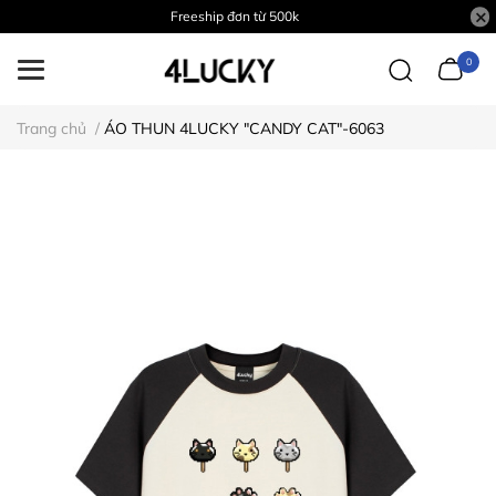
Freeship đơn từ 500k
0
Trang chủ
/
ÁO THUN 4LUCKY "CANDY CAT"-6063