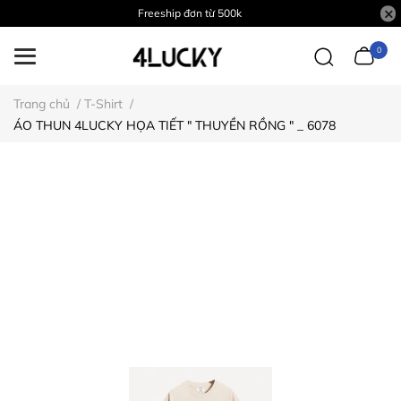
Freeship đơn từ 500k
0
Trang chủ
/
T-Shirt
/
ÁO THUN 4LUCKY HỌA TIẾT " THUYỀN RỒNG " _ 6078