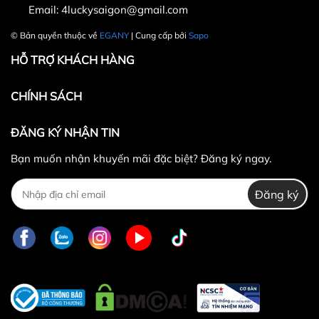
Email:
4luckysaigon@gmail.com
30.000 VNĐ
© Bản quyền thuộc về
EGANY
| Cung cấp bởi
Sapo
HỖ TRỢ KHÁCH HÀNG
CHÍNH SÁCH
ĐĂNG KÝ NHẬN TIN
Bạn muốn nhận khuyến mãi đặc biệt? Đăng ký ngay.
Đăng ký