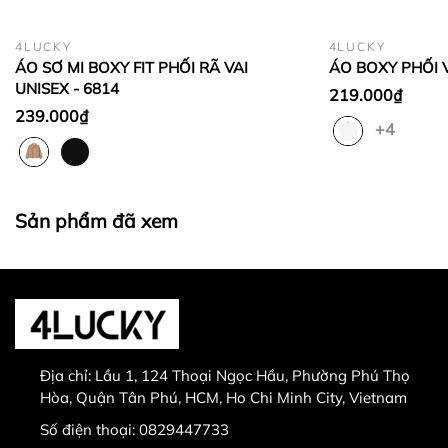
hoặc bằng
sản phẩm đổi.
Không hoàn lại tiền thừa
trong trường hợp sản
4LUCKY
4LUCKY
phẩm được chọn để đổi có giá trị thấp hơn sản
ÁO SƠ MI BOXY FIT PHỐI RÃ VAI
ÁO BOXY PHỐI V
phẩm đổi.
UNISEX - 6814
219.000₫
Lưu ý:
239.000₫
+4
Sản phẩm đã xem
0829447733
Sản phẩm bị lỗi từ nhà sản xuất
Giao nhầm hàng, nhầm sản phẩm
Hư hỏng trong quá trình vận chuyển
Địa chỉ:
Lầu 1, 124 Thoại Ngọc Hầu, Phường Phú Thọ
Hòa, Quận Tân Phú, HCM, Ho Chi Minh City, Vietnam
Số điện thoại:
0829447733