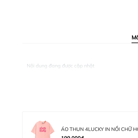
Mô
Nội dung đang được cập nhật
ÁO THUN 4LUCKY IN NỔI CHỮ H