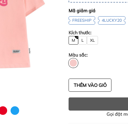
Mã giảm giá
FREESHIP
4LUCKY20
Kích thước:
M
L
XL
Màu sắc:
THÊM VÀO GIỎ
Gọi đặt 