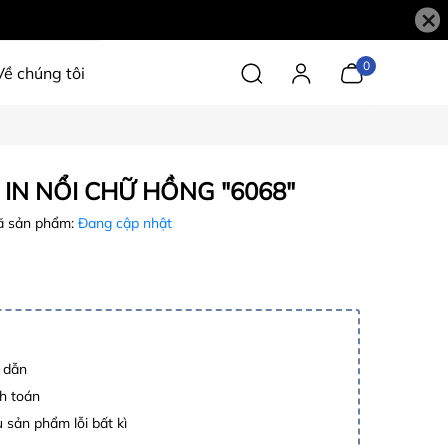
×
0
Về chúng tôi
IN NỔI CHỮ HỒNG "6068"
 sản phẩm:
Đang cập nhật
p dẫn
h toán
 sản phẩm lỗi bất kì