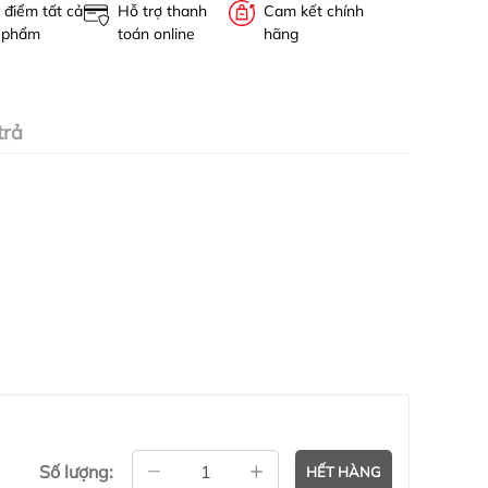
 điểm tất cả
Hỗ trợ thanh
Cam kết chính
 phẩm
toán online
hãng
trả
Số lượng:
HẾT HÀNG