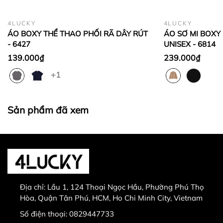
hoặc bằng
sản phẩm đổi.
Không hoàn lại tiền thừa
trong trường hợp sản
4LUCKY
4LUCKY
phẩm được chọn để đổi có giá trị thấp hơn sản
ÁO BOXY THỂ THAO PHỐI RÃ DÂY RÚT
ÁO SƠ MI BOXY 
phẩm đổi.
- 6427
UNISEX - 6814
Lưu ý:
139.000₫
239.000₫
+1
Sản phẩm đã xem
0829447733
Sản phẩm bị lỗi từ nhà sản xuất
Giao nhầm hàng, nhầm sản phẩm
Hư hỏng trong quá trình vận chuyển
Địa chỉ:
Lầu 1, 124 Thoại Ngọc Hầu, Phường Phú Thọ
Hòa, Quận Tân Phú, HCM, Ho Chi Minh City, Vietnam
Số điện thoại:
0829447733