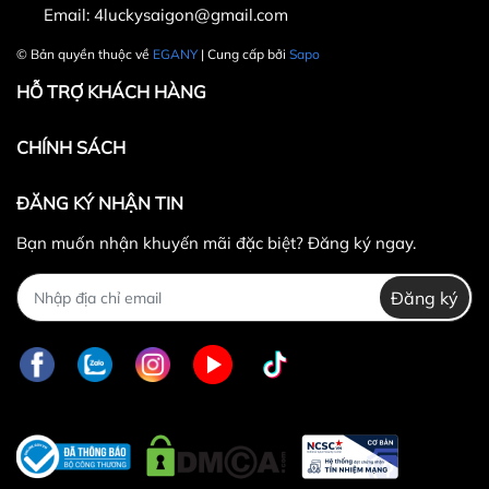
Email:
4luckysaigon@gmail.com
30.000 VNĐ
© Bản quyền thuộc về
EGANY
| Cung cấp bởi
Sapo
HỖ TRỢ KHÁCH HÀNG
CHÍNH SÁCH
ĐĂNG KÝ NHẬN TIN
Bạn muốn nhận khuyến mãi đặc biệt? Đăng ký ngay.
Đăng ký