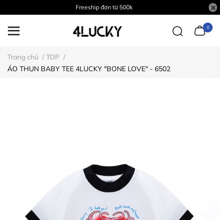
Freeship đơn từ 500k
0
Trang chủ
/
TOP
/
ÁO THUN BABY TEE 4LUCKY "BONE LOVE" - 6502