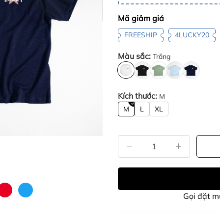
Mã giảm giá
FREESHIP
4LUCKY20
Màu sắc:
Trắng
Kích thước:
M
M
L
XL
Gọi đặt 