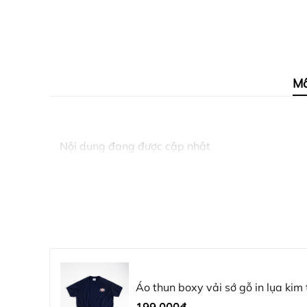
Mô
Nội dung đang được cập nhật
Áo thun boxy vải sớ gỗ in lụa kim