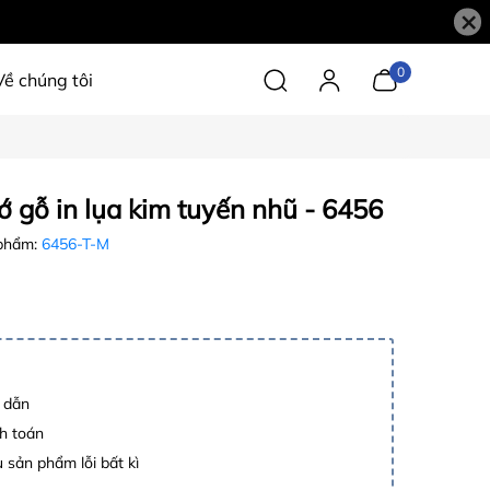
×
0
Về chúng tôi
ớ gỗ in lụa kim tuyến nhũ - 6456
phẩm:
6456-T-M
p dẫn
h toán
 sản phẩm lỗi bất kì