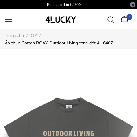
Freeship đơn từ 500k
0
Trang chủ
/
TOP
/
Áo thun Cotton BOXY Outdoor Living tone đất 4L 6407