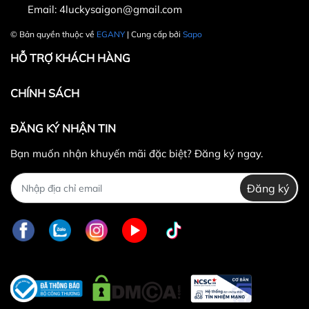
Email:
4luckysaigon@gmail.com
30.000 VNĐ
© Bản quyền thuộc về
EGANY
| Cung cấp bởi
Sapo
HỖ TRỢ KHÁCH HÀNG
CHÍNH SÁCH
ĐĂNG KÝ NHẬN TIN
Bạn muốn nhận khuyến mãi đặc biệt? Đăng ký ngay.
Đăng ký