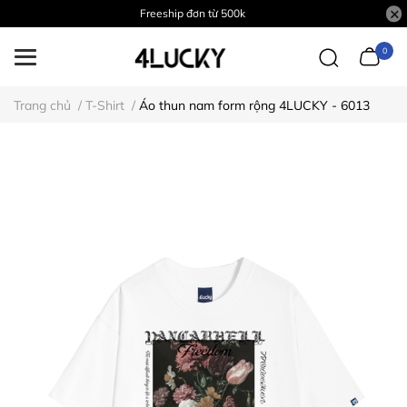
Freeship đơn từ 500k
0
Trang chủ
/
T-Shirt
/
Áo thun nam form rộng 4LUCKY - 6013