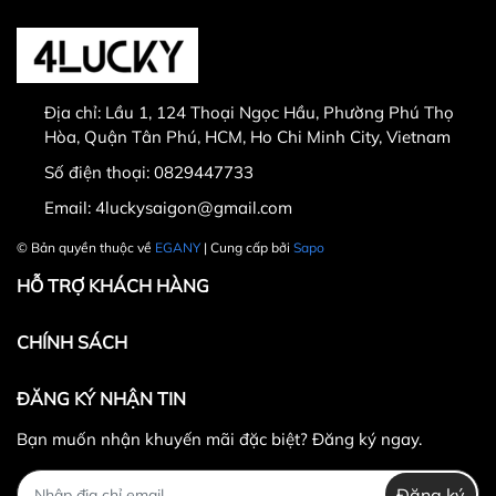
Sản phẩm bị lỗi từ nhà sản xuất
#thoitrangnam #thoitrangnu #aothunformrong
Giao nhầm hàng, nhầm sản phẩm
#4lucky #aothun4lucky #fourlucky #aothunfreesize
Hư hỏng trong quá trình vận chuyển
#aothunin #aothunphong #thoitrangunisex
Địa chỉ:
Lầu 1, 124 Thoại Ngọc Hầu, Phường Phú Thọ
Hòa, Quận Tân Phú, HCM, Ho Chi Minh City, Vietnam
Số điện thoại:
0829447733
Email:
4luckysaigon@gmail.com
30.000 VNĐ
© Bản quyền thuộc về
EGANY
| Cung cấp bởi
Sapo
HỖ TRỢ KHÁCH HÀNG
CHÍNH SÁCH
ĐĂNG KÝ NHẬN TIN
Bạn muốn nhận khuyến mãi đặc biệt? Đăng ký ngay.
Đăng ký