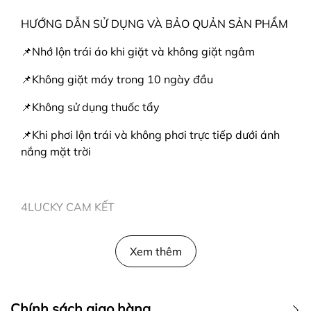
HƯỚNG DẪN SỬ DỤNG VÀ BẢO QUẢN SẢN PHẨM
📌Nhớ lộn trái áo khi giặt và không giặt ngâm
📌Không giặt máy trong 10 ngày đầu
📌Không sử dụng thuốc tẩy
📌Khi phơi lộn trái và không phơi trực tiếp dưới ánh
nắng mặt trời
4LUCKY CAM KẾT
👍Đảm bảo vải chuẩn cotton 2 chiều 100% chất
lượng .
Xem thêm
👍Hàng có sẵn, giao hàng ngay khi nhận được đơn
đặt hàng .
Chính sách giao hàng