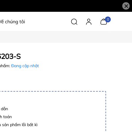
×
0
Về chúng tôi
6203-S
phẩm:
Đang cập nhật
p dẫn
h toán
 sản phẩm lỗi bất kì