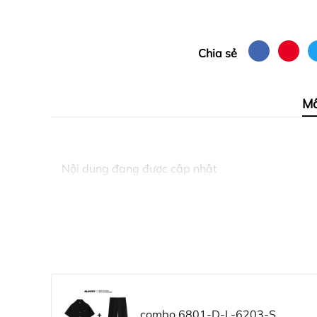
Chia sẻ
Mô
Nội dung đang được cập nhật
combo 6801-D-L-6203-S