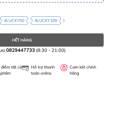
4LUCKY50
4LUCKY100
HẾT HÀNG
mua
0829447733
(8:30 - 21:00)
 điểm tất cả
Hỗ trợ thanh
Cam kết chính
 phẩm
toán online
hãng