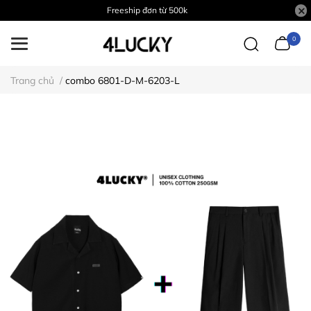
Freeship đơn từ 500k
0
Trang chủ
/
combo 6801-D-M-6203-L