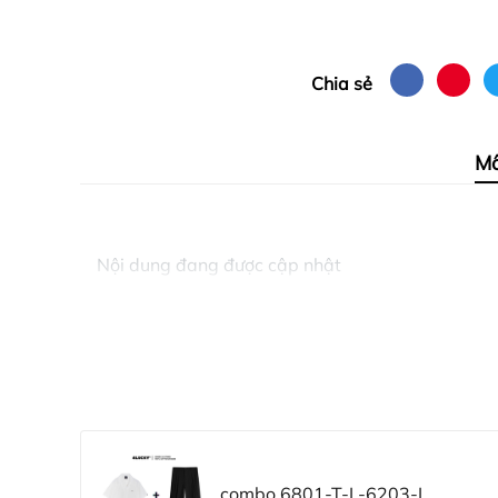
Chia sẻ
Mô
Nội dung đang được cập nhật
combo 6801-T-L-6203-L