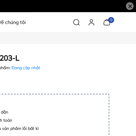
×
0
Về chúng tôi
203-L
phẩm:
Đang cập nhật
p dẫn
h toán
 sản phẩm lỗi bất kì