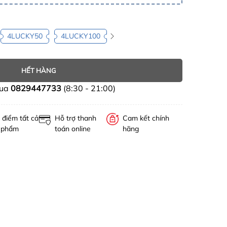
4LUCKY50
4LUCKY100
HẾT HÀNG
mua
0829447733
(8:30 - 21:00)
 điểm tất cả
Hỗ trợ thanh
Cam kết chính
 phẩm
toán online
hãng