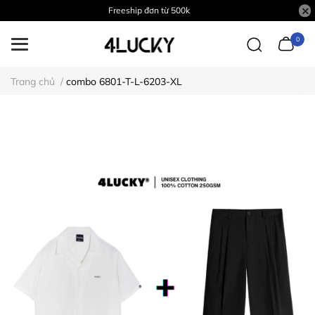
Freeship đơn từ 500k
0
Trang chủ
/
combo 6801-T-L-6203-XL