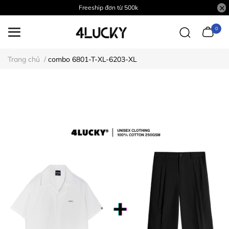
Freeship đơn từ 500k
0
Trang chủ
/
combo 6801-T-XL-6203-XL