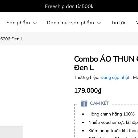
Freeship đơn từ 500k
Sản phẩm
Danh mục sản phẩm
Tin tức
6206 Đen L
Combo ÁO THUN 6
Đen L
Thương hiệu:
Đang cập nhật
Mã
179.000₫
CAM KẾT
Hàng chính hãng 100%
Nhiều voucher cực kì hấ
Kiểm hàng trước khi than