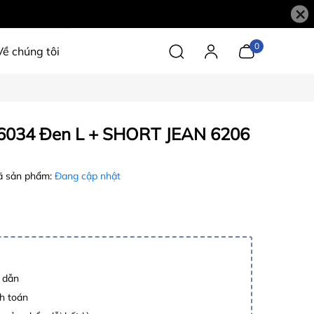
×
0
Về chúng tôi
034 Đen L + SHORT JEAN 6206
 sản phẩm:
Đang cập nhật
p dẫn
h toán