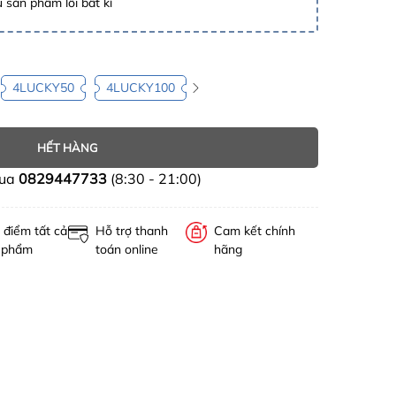
 sản phẩm lỗi bất kì
4LUCKY50
4LUCKY100
HẾT HÀNG
mua
0829447733
(8:30 - 21:00)
 điểm tất cả
Hỗ trợ thanh
Cam kết chính
 phẩm
toán online
hãng