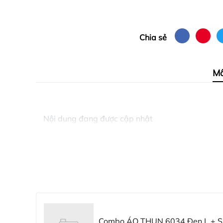
Chia sẻ
Mô
Nội dung đang được cập nhật
Combo ÁO THUN 6034 Đen L + S