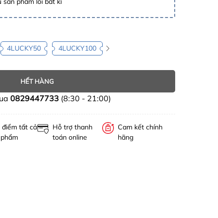
 sản phẩm lỗi bất kì
4LUCKY50
4LUCKY100
HẾT HÀNG
mua
0829447733
(8:30 - 21:00)
 điểm tất cả
Hỗ trợ thanh
Cam kết chính
 phẩm
toán online
hãng