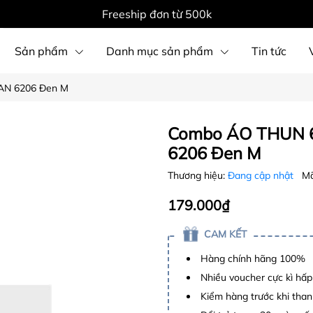
Freeship đơn từ 500k
Sản phẩm
Danh mục sản phẩm
Tin tức
AN 6206 Đen M
Combo ÁO THUN 6
6206 Đen M
Thương hiệu:
Đang cập nhật
Mã
179.000₫
CAM KẾT
Hàng chính hãng 100%
Nhiều voucher cực kì hấ
Kiểm hàng trước khi than