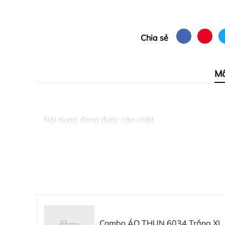
Chia sẻ
Mô
Nội dung đang được cập nhật
Combo ÁO THUN 6034 Trắng XL