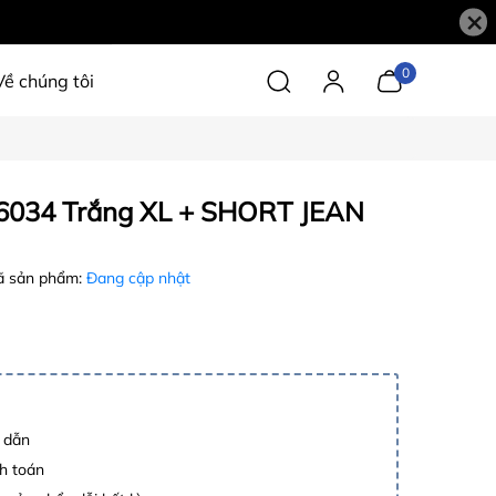
×
0
Về chúng tôi
034 Trắng XL + SHORT JEAN
 sản phẩm:
Đang cập nhật
p dẫn
h toán