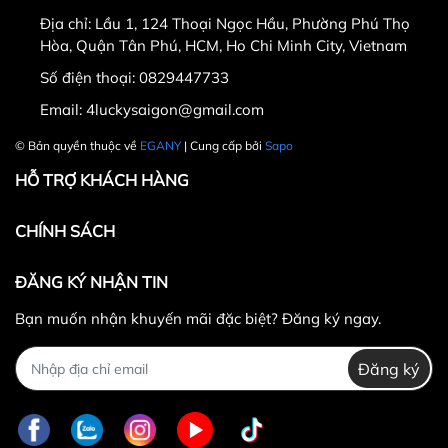
ngày nhận hàng.
Địa chỉ:
Lầu 1, 124 Thoại Ngọc Hầu, Phường Phú Thọ
Thời gian được tính từ thời điểm xuất hóa đơn.
Hòa, Quận Tân Phú, HCM, Ho Chi Minh City, Vietnam
Sản phẩm chưa qua sử dụng, không bị dơ bẩn, còn
Số điện thoại:
0829447733
nguyên tem mác, hộp / bao bì sản phẩm đi kèm
Email:
4luckysaigon@gmail.com
(nếu có).
Sản phẩm được chọn để đổi phải có
giá trị cao hơn
© Bản quyền thuộc về
EGANY
| Cung cấp bởi
Sapo
hoặc bằng
sản phẩm đổi.
HỖ TRỢ KHÁCH HÀNG
Không hoàn lại tiền thừa
trong trường hợp sản
phẩm được chọn để đổi có giá trị thấp hơn sản
CHÍNH SÁCH
phẩm đổi.
Lưu ý:
ĐĂNG KÝ NHẬN TIN
Bạn muốn nhận khuyến mãi đặc biệt? Đăng ký ngay.
Đăng ký
0829447733