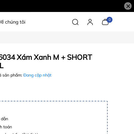
×
0
Về chúng tôi
6034 Xám Xanh M + SHORT
L
 sản phẩm:
Đang cập nhật
p dẫn
h toán