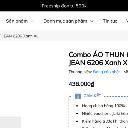
Freeship đơn từ 500k
Sản phẩm
Danh mục sản phẩm
Tin tức
 JEAN 6206 Xanh XL
Combo ÁO THUN 
JEAN 6206 Xanh X
Thương hiệu:
Đang cập nhật
Mã
438.000₫
CAM KẾT
Hàng chính hãng 100%
Nhiều voucher cực kì hấ
Kiểm hàng trước khi than