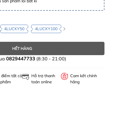
 sản phẩm lỗi bất kì
4LUCKY50
4LUCKY100
HẾT HÀNG
mua
0829447733
(8:30 - 21:00)
 điểm tất cả
Hỗ trợ thanh
Cam kết chính
 phẩm
toán online
hãng