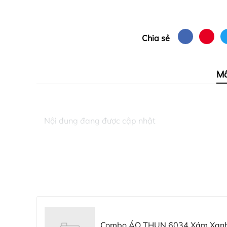
Chia sẻ
Mô
Nội dung đang được cập nhật
Combo ÁO THUN 6034 Xám Xanh