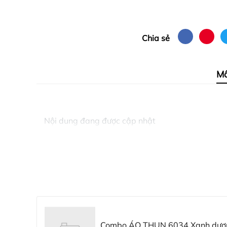
Chia sẻ
Mô
Nội dung đang được cập nhật
Combo ÁO THUN 6034 Xanh dươ