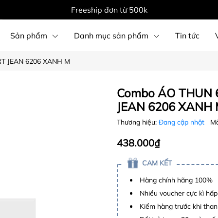
Freeship đơn từ 500k
Sản phẩm
Danh mục sản phẩm
Tin tức
RT JEAN 6206 XANH M
Combo ÁO THUN 6
JEAN 6206 XANH
Thương hiệu:
Đang cập nhật
Mã
438.000₫
CAM KẾT
Hàng chính hãng 100%
Nhiều voucher cực kì hấ
Kiểm hàng trước khi than