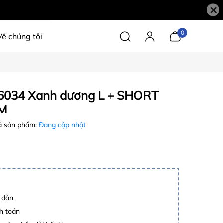
×
0
Về chúng tôi
034 Xanh dương L + SHORT
 M
 sản phẩm:
Đang cập nhật
p dẫn
h toán