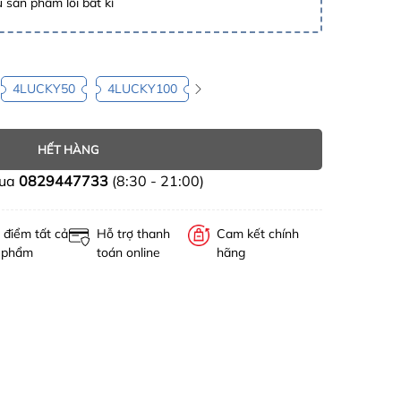
 sản phẩm lỗi bất kì
4LUCKY50
4LUCKY100
HẾT HÀNG
mua
0829447733
(8:30 - 21:00)
 điểm tất cả
Hỗ trợ thanh
Cam kết chính
 phẩm
toán online
hãng