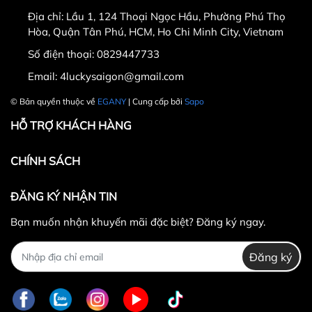
ngày nhận hàng.
Địa chỉ:
Lầu 1, 124 Thoại Ngọc Hầu, Phường Phú Thọ
Thời gian được tính từ thời điểm xuất hóa đơn.
Hòa, Quận Tân Phú, HCM, Ho Chi Minh City, Vietnam
Sản phẩm chưa qua sử dụng, không bị dơ bẩn, còn
Số điện thoại:
0829447733
nguyên tem mác, hộp / bao bì sản phẩm đi kèm
Email:
4luckysaigon@gmail.com
(nếu có).
Sản phẩm được chọn để đổi phải có
giá trị cao hơn
© Bản quyền thuộc về
EGANY
| Cung cấp bởi
Sapo
hoặc bằng
sản phẩm đổi.
HỖ TRỢ KHÁCH HÀNG
Không hoàn lại tiền thừa
trong trường hợp sản
phẩm được chọn để đổi có giá trị thấp hơn sản
CHÍNH SÁCH
phẩm đổi.
Lưu ý:
ĐĂNG KÝ NHẬN TIN
Bạn muốn nhận khuyến mãi đặc biệt? Đăng ký ngay.
Đăng ký
0829447733