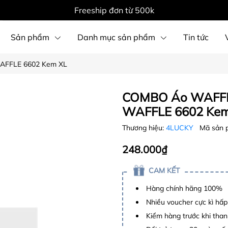
Freeship đơn từ 500k
Sản phẩm
Danh mục sản phẩm
Tin tức
AFFLE 6602 Kem XL
COMBO Áo WAFFLE
WAFFLE 6602 Kem
Thương hiệu:
4LUCKY
Mã sản 
248.000₫
CAM KẾT
Hàng chính hãng 100%
Nhiều voucher cực kì hấ
Kiểm hàng trước khi than