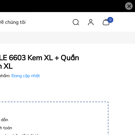
×
0
Về chúng tôi
 6603 Kem XL + Quần
 XL
phẩm:
Đang cập nhật
p dẫn
h toán