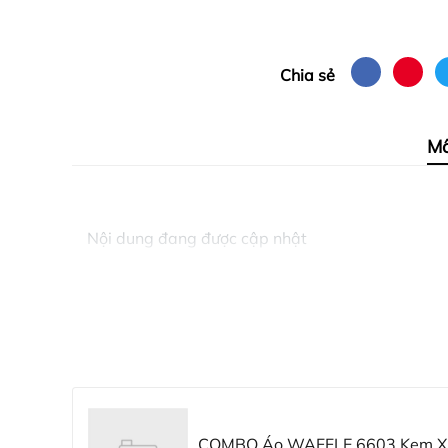
Chia sẻ
Mô
Nội dung đang được cập nhật
COMBO Áo WAFFLE 6603 Kem XL