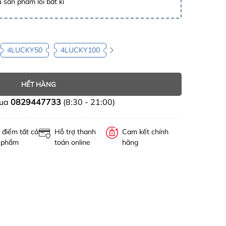
 sản phẩm lỗi bất kì
4LUCKY50
4LUCKY100
HẾT HÀNG
mua
0829447733
(8:30 - 21:00)
 điểm tất cả
Hỗ trợ thanh
Cam kết chính
 phẩm
toán online
hãng