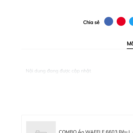
Chia sẻ
Mô
Nội dung đang được cập nhật
COMBO Áo WAFFLE 6603 Rêu L 