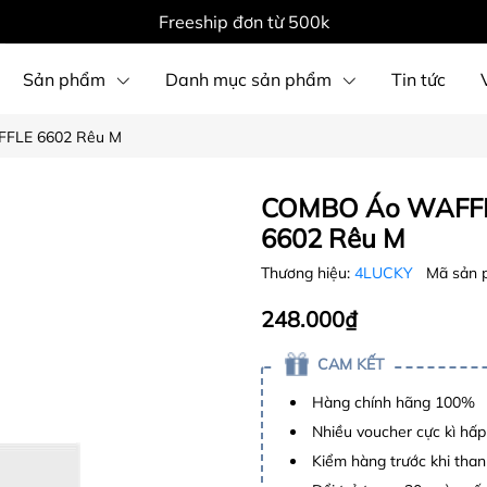
Freeship đơn từ 500k
Sản phẩm
Danh mục sản phẩm
Tin tức
FLE 6602 Rêu M
COMBO Áo WAFFLE
6602 Rêu M
Thương hiệu:
4LUCKY
Mã sản 
248.000₫
CAM KẾT
Hàng chính hãng 100%
Nhiều voucher cực kì hấ
Kiểm hàng trước khi than