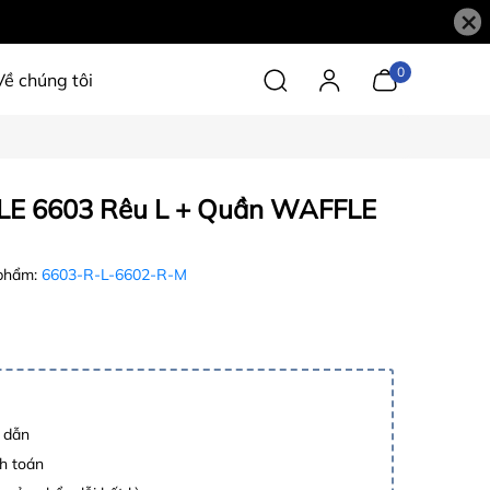
×
0
Về chúng tôi
 6603 Rêu L + Quần WAFFLE
phẩm:
6603-R-L-6602-R-M
p dẫn
h toán