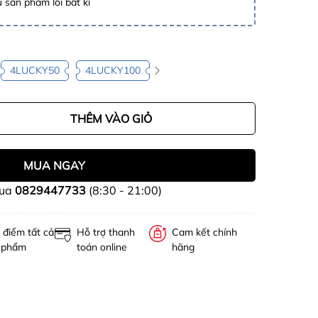
 sản phẩm lỗi bất kì
4LUCKY50
4LUCKY100
THÊM VÀO GIỎ
MUA NGAY
mua
0829447733
(8:30 - 21:00)
 điểm tất cả
Hỗ trợ thanh
Cam kết chính
 phẩm
toán online
hãng