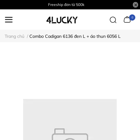
Freeship đơn từ 500k
0
Trang chủ
/
Combo Cadigan 6136 đen L + áo thun 6056 L