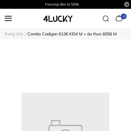
Freeship đơn từ 500k
0
Trang chủ
/
Combo Cadigan 6136 KEM M + áo thun 6056 M