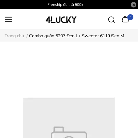
Freeship đơn từ 500k
0
Trang chủ
/
Combo quần 6207 Đen L+ Sweater 6119 Đen M