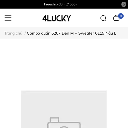
Freeship đơn từ 500k
0
Trang chủ
/
Combo quần 6207 Đen M + Sweater 6119 Nâu L