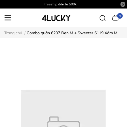
Freeship đơn từ 500k
0
Trang chủ
/
Combo quần 6207 Đen M + Sweater 6119 Xám M