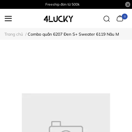
Freeship đơn từ 500k
0
Trang chủ
/
Combo quần 6207 Đen S+ Sweater 6119 Nâu M