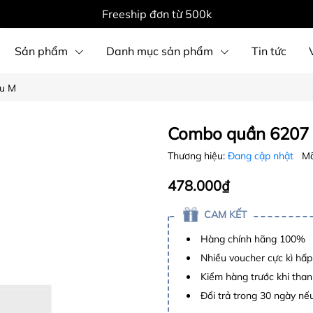
Freeship đơn từ 500k
Sản phẩm
Danh mục sản phẩm
Tin tức
âu M
Combo quần 6207
Thương hiệu:
Đang cập nhật
Mã
478.000₫
CAM KẾT
Hàng chính hãng 100%
Nhiều voucher cực kì hấ
Kiểm hàng trước khi than
Đổi trả trong 30 ngày nếu