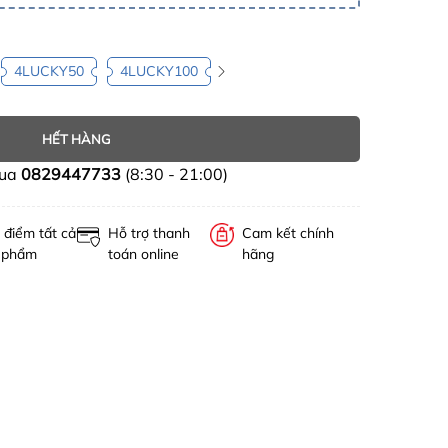
4LUCKY50
4LUCKY100
HẾT HÀNG
mua
0829447733
(8:30 - 21:00)
 điểm tất cả
Hỗ trợ thanh
Cam kết chính
 phẩm
toán online
hãng