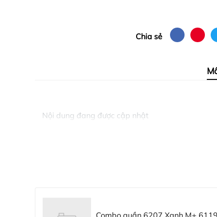
Chia sẻ
Mô
Nội dung đang được cập nhật
Combo quần 6207 Xanh M+ 6119