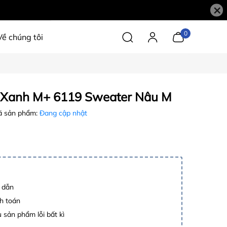
×
0
Về chúng tôi
 Xanh M+ 6119 Sweater Nâu M
 sản phẩm:
Đang cập nhật
p dẫn
h toán
 sản phẩm lỗi bất kì