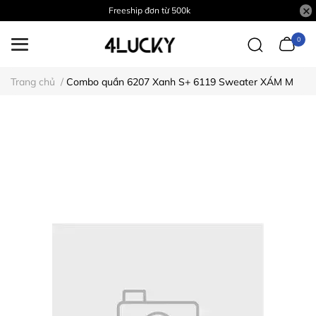
Freeship đơn từ 500k
0
Trang chủ
/
Combo quần 6207 Xanh S+ 6119 Sweater XÁM M