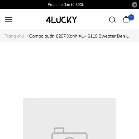
Freeship đơn từ 500k
0
Trang chủ
/
Combo quần 6207 Xanh XL+ 6119 Sweater Đen L