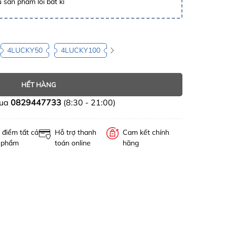
 sản phẩm lỗi bất kì
4LUCKY50
4LUCKY100
HẾT HÀNG
mua
0829447733
(8:30 - 21:00)
 điểm tất cả
Hỗ trợ thanh
Cam kết chính
 phẩm
toán online
hãng