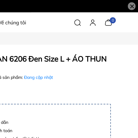
×
0
Về chúng tôi
N 6206 Đen Size L + ÁO THUN
 sản phẩm:
Đang cập nhật
p dẫn
h toán