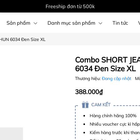
Freeship đơn từ 500k
Sản phẩm
Danh mục sản phẩm
Tin tức
HUN 6034 Đen Size XL
Combo SHORT JEA
6034 Đen Size XL
Thương hiệu:
Đang cập nhật
Mã
388.000₫
CAM KẾT
Hàng chính hãng 100%
Nhiều voucher cực kì hấ
Kiểm hàng trước khi than