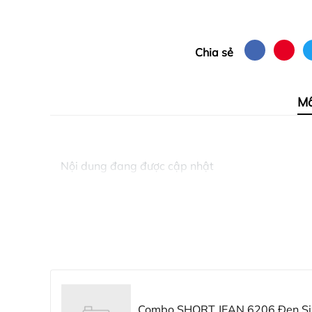
Chia sẻ
Mô
Nội dung đang được cập nhật
Combo SHORT JEAN 6206 Đen Siz