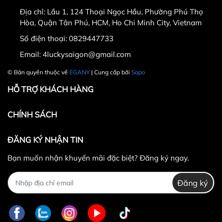
ngày nhận hàng.
Địa chỉ:
Lầu 1, 124 Thoại Ngọc Hầu, Phường Phú Thọ
Thời gian được tính từ thời điểm xuất hóa đơn.
Hòa, Quận Tân Phú, HCM, Ho Chi Minh City, Vietnam
Sản phẩm chưa qua sử dụng, không bị dơ bẩn, còn
Số điện thoại:
0829447733
nguyên tem mác, hộp / bao bì sản phẩm đi kèm
Email:
4luckysaigon@gmail.com
(nếu có).
Sản phẩm được chọn để đổi phải có
giá trị cao hơn
© Bản quyền thuộc về
EGANY
| Cung cấp bởi
Sapo
hoặc bằng
sản phẩm đổi.
HỖ TRỢ KHÁCH HÀNG
Không hoàn lại tiền thừa
trong trường hợp sản
phẩm được chọn để đổi có giá trị thấp hơn sản
CHÍNH SÁCH
phẩm đổi.
Lưu ý:
ĐĂNG KÝ NHẬN TIN
Bạn muốn nhận khuyến mãi đặc biệt? Đăng ký ngay.
Đăng ký
0829447733