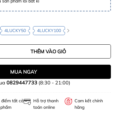
 sản phẩm lỗi bất kì
4LUCKY50
4LUCKY100
THÊM VÀO GIỎ
MUA NGAY
mua
0829447733
(8:30 - 21:00)
 điểm tất cả
Hỗ trợ thanh
Cam kết chính
 phẩm
toán online
hãng