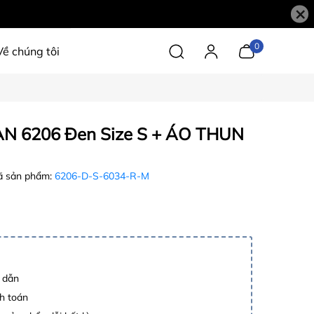
×
0
Về chúng tôi
N 6206 Đen Size S + ÁO THUN
 sản phẩm:
6206-D-S-6034-R-M
p dẫn
h toán