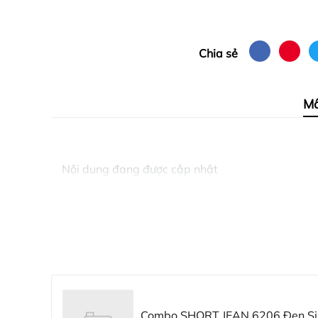
Chia sẻ
Mô
Nội dung đang được cập nhật
Combo SHORT JEAN 6206 Đen Si