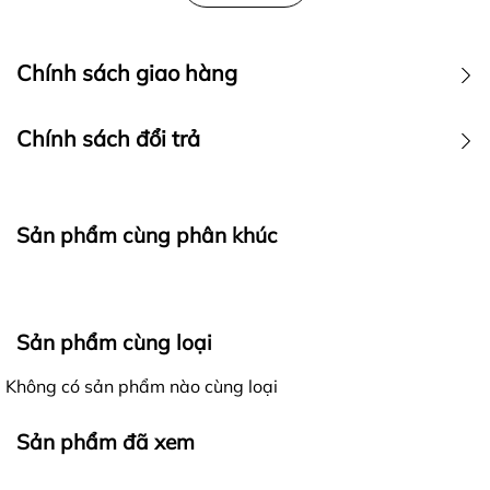
Chính sách giao hàng
Chính sách đổi trả
Sản phẩm cùng phân khúc
Ra đời với mong muốn mang đến cho khách hàng những
Sản phẩm cùng loại
trải nghiệm mua sắm tốt nhất, các sản phẩm của
4lucky
khi gửi đến khách hàng luôn được đảm bảo là
Không có sản phẩm nào cùng loại
hàng nguyên mới, chất lượng, đúng với thông tin mô tả
Giao nhận hàng hóa - Kiểm hàng trước khi thanh toán:
và hình ảnh trên website.
Sản phẩm đã xem