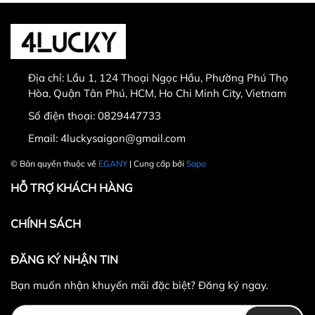
Thời gian đổi hàng trong vòng từ
30 ngày
kể từ
ngày nhận hàng.
Địa chỉ:
Lầu 1, 124 Thoại Ngọc Hầu, Phường Phú Thọ
Thời gian được tính từ thời điểm xuất hóa đơn.
Hòa, Quận Tân Phú, HCM, Ho Chi Minh City, Vietnam
Sản phẩm chưa qua sử dụng, không bị dơ bẩn, còn
Số điện thoại:
0829447733
nguyên tem mác, hộp / bao bì sản phẩm đi kèm
Email:
4luckysaigon@gmail.com
(nếu có).
Sản phẩm được chọn để đổi phải có
giá trị cao hơn
© Bản quyền thuộc về
EGANY
| Cung cấp bởi
Sapo
hoặc bằng
sản phẩm đổi.
HỖ TRỢ KHÁCH HÀNG
Không hoàn lại tiền thừa
trong trường hợp sản
phẩm được chọn để đổi có giá trị thấp hơn sản
CHÍNH SÁCH
phẩm đổi.
Lưu ý:
ĐĂNG KÝ NHẬN TIN
Bạn muốn nhận khuyến mãi đặc biệt? Đăng ký ngay.